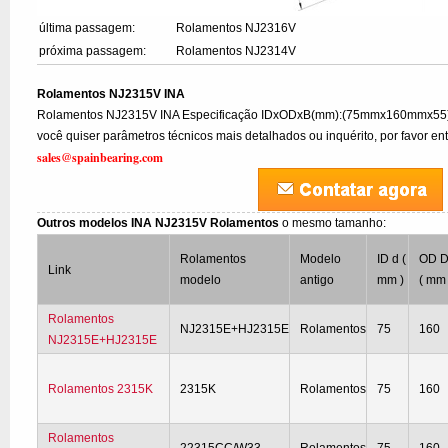
última passagem:
Rolamentos NJ2316V
próxima passagem:
Rolamentos NJ2314V
Rolamentos NJ2315V INA
Rolamentos NJ2315V INA Especificação IDxODxB(mm):(75mmx160mmx55)m
você quiser parâmetros técnicos mais detalhados ou inquérito, por favor en
sales@spainbearing.com
Outros modelos INA NJ2315V Rolamentos
o mesmo tamanho:
Rolamentos
Modelo
ID d (
OD 
Link
modelo
antigo
mm )
( mm 
Rolamentos
NJ2315E+HJ2315E
Rolamentos
75
160
NJ2315E+HJ2315E
Rolamentos 2315K
2315K
Rolamentos
75
160
Rolamentos