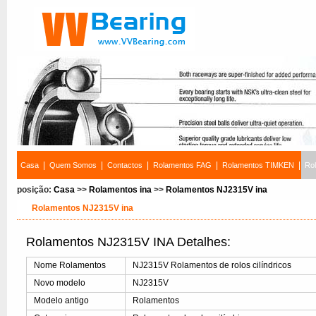
|
|
|
|
|
Casa
Quem Somos
Contactos
Rolamentos FAG
Rolamentos TIMKEN
Ro
posição:
Casa
>>
Rolamentos ina
>>
Rolamentos NJ2315V ina
Rolamentos NJ2315V ina
Rolamentos NJ2315V INA Detalhes:
Nome Rolamentos
NJ2315V Rolamentos de rolos cilíndricos
Novo modelo
NJ2315V
Modelo antigo
Rolamentos