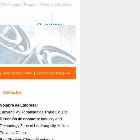
s
|
Português
|
España
|
Россия
|
Deutsch
|
|
Rolamentos Centro
Rolamentos Pesquisa
Contactos
Nombre de Empresa:
Luoyang VVRodamientos Trade Co.,Ltd.
Dirección de contacto:
Industry and
Technology Zone of LuoYang city,HeNan
Province,China
País/Región:
China (Mainland)‎