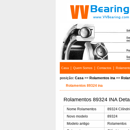
|
|
|
Casa
Quem Somos
Contactos
Rolament
posição:
Casa
>>
Rolamentos ina
>>
Rola
Rolamentos 89324 ina
Rolamentos 89324 INA Deta
Nome Rolamentos
89324 Cilíndri
Novo modelo
89324
Modelo antigo
Rolamentos