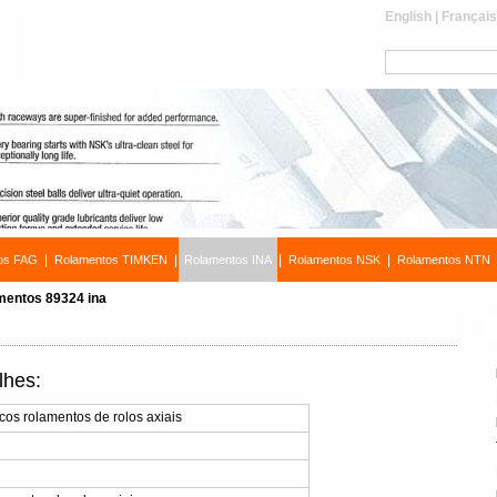
English
|
Françai
|
|
|
|
os FAG
Rolamentos TIMKEN
Rolamentos INA
Rolamentos NSK
Rolamentos NTN
mentos 89324 ina
lhes:
cos rolamentos de rolos axiais