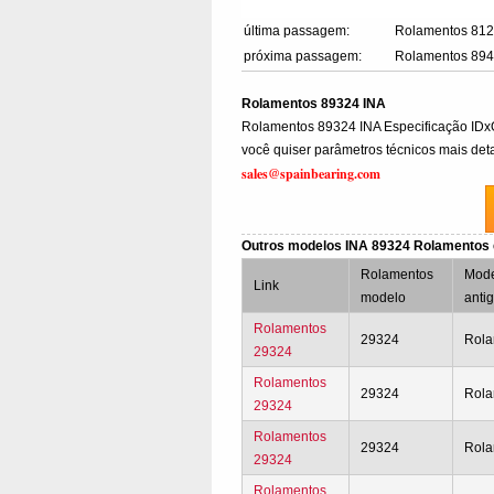
última passagem:
Rolamentos 81
próxima passagem:
Rolamentos 89
Rolamentos 89324 INA
Rolamentos 89324 INA Especificação I
você quiser parâmetros técnicos mais deta
sales@spainbearing.com
Outros modelos INA 89324 Rolamentos
Rolamentos
Mod
Link
modelo
anti
Rolamentos
29324
Rola
29324
Rolamentos
29324
Rola
29324
Rolamentos
29324
Rola
29324
Rolamentos