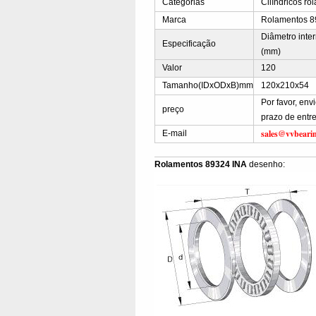
Categorias
Cilíndricos ro
Marca
Rolamentos 8
Diâmetro inte
Especificação
(mm)
Valor
120
Tamanho(IDxODxB)mm
120x210x54
Por favor, en
preço
prazo de entr
sales@vvbeari
E-mail
Rolamentos 89324 INA
desenho: