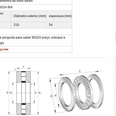
lamentos de rolos axiais
9324 INA
rno
Diâmetro exterior (mm)
espessura (mm)
210
54
vie pergunta para saber 89324 preço, estoque e
ega
ng.com