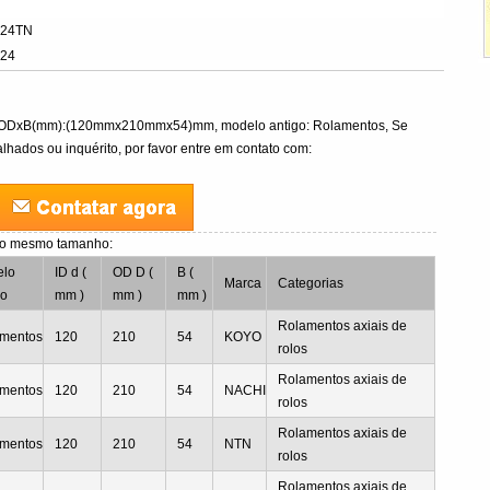
224TN
424
DxODxB(mm):(120mmx210mmx54)mm, modelo antigo: Rolamentos, Se
lhados ou inquérito, por favor entre em contato com:
o mesmo tamanho:
elo
ID d (
OD D (
B (
Marca
Categorias
go
mm )
mm )
mm )
Rolamentos axiais de
mentos
120
210
54
KOYO
rolos
Rolamentos axiais de
mentos
120
210
54
NACHI
rolos
Rolamentos axiais de
mentos
120
210
54
NTN
rolos
Rolamentos axiais de