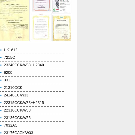
HK1612
7215C
23240CCK/W33+H2340
6200
3311
21310CCK
24140CC/W33
22315CCK/W33+H2315
22310CCK/W33
23136CCK/W33
7032AC
23176CACK/W33