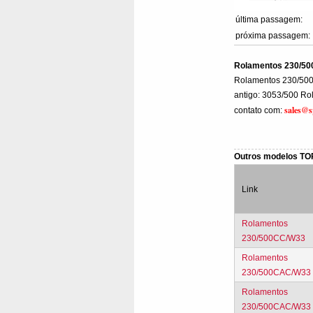
última passagem:
próxima passagem:
Rolamentos 230/5
Rolamentos 230/5
antigo: 3053/500 Rol
sales@s
contato com:
Outros modelos T
Link
Rolamentos
230/500CC/W33
Rolamentos
230/500CAC/W33
Rolamentos
230/500CAC/W33