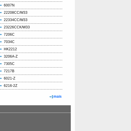
6007N
22208CC/W33
22334CC/W33
23226CCK/W33
7206C
7034C
HK2212
3206A-Z
7305C
7217B
6021-Z
6216-2Z
mais