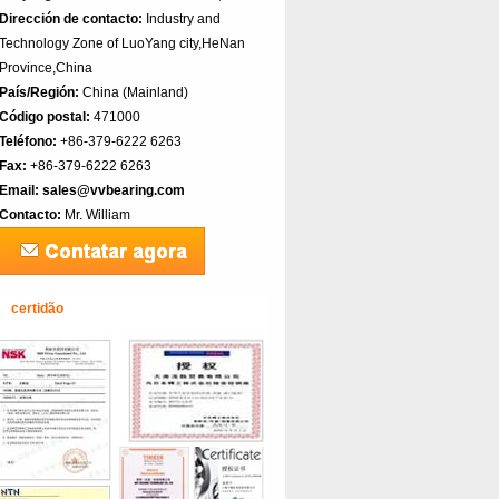
Dirección de contacto:
Industry and
Technology Zone of LuoYang city,HeNan
Province,China
País/Región:
China (Mainland)‎
Código postal:
471000
Teléfono:
+86-379-6222 6263
Fax:
+86-379-6222 6263
Email:
sales@vvbearing.com
Contacto:
Mr. William
certidão