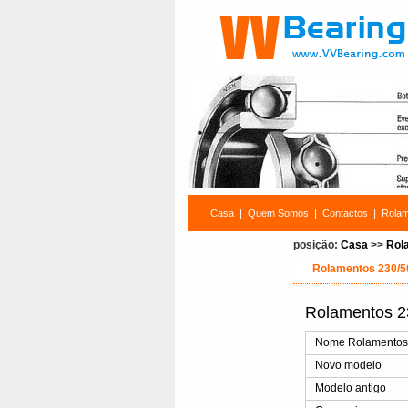
|
|
|
Casa
Quem Somos
Contactos
Rola
posição:
Casa
>>
Rol
Rolamentos Pesquisa
Rolamentos 230
Rolamentos 
Nome Rolamento
Novo modelo
Modelo antigo