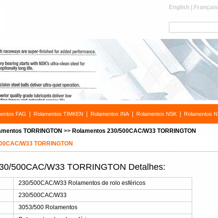
English
|
Françai
|
|
|
|
mentos FAG
Rolamentos TIMKEN
Rolamentos INA
Rolamentos NSK
Rolamentos 
amentos TORRINGTON
>>
Rolamentos 230/500CAC/W33 TORRINGTON
/500CAC/W33 TORRINGTON
230/500CAC/W33 TORRINGTON Detalhes:
s
230/500CAC/W33 Rolamentos de rolo esféricos
230/500CAC/W33
3053/500 Rolamentos