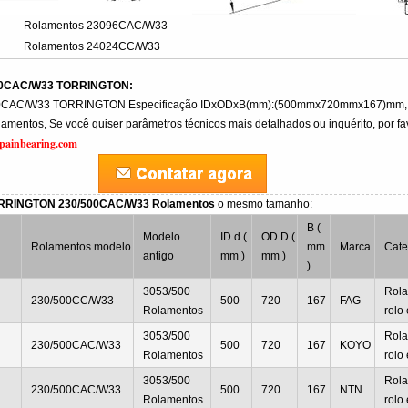
Rolamentos 23096CAC/W33
Rolamentos 24024CC/W33
00CAC/W33 TORRINGTON:
00CAC/W33 TORRINGTON Especificação IDxODxB(mm):(500mmx720mmx167)mm,
amentos, Se você quiser parâmetros técnicos mais detalhados ou inquérito, por fa
painbearing.com
ORRINGTON 230/500CAC/W33 Rolamentos
o mesmo tamanho:
B (
Modelo
ID d (
OD D (
Rolamentos modelo
mm
Marca
Cate
antigo
mm )
mm )
)
3053/500
Rola
230/500CC/W33
500
720
167
FAG
Rolamentos
rolo
3053/500
Rola
230/500CAC/W33
500
720
167
KOYO
Rolamentos
rolo
3053/500
Rola
230/500CAC/W33
500
720
167
NTN
Rolamentos
rolo