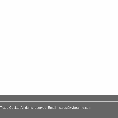
rade Co.,Ltd
All rights reserved. Email：sales@vvbearing.com