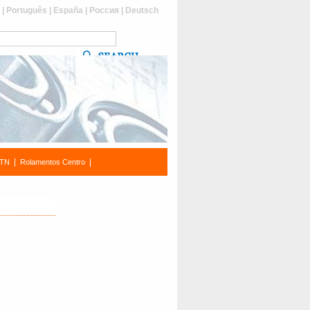
s
|
Português
|
España
|
Россия
|
Deutsch
|
|
NTN
Rolamentos Centro