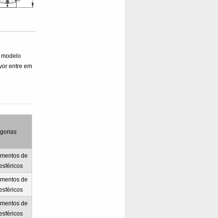
 modelo
vor entre em
gorias
mentos de
 esféricos
mentos de
 esféricos
mentos de
 esféricos