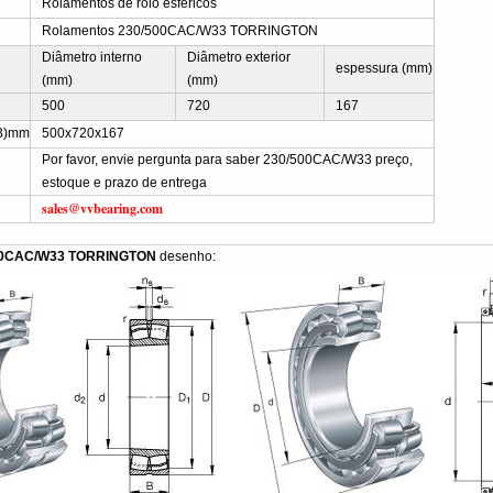
Rolamentos de rolo esféricos
Rolamentos 230/500CAC/W33 TORRINGTON
Diâmetro interno
Diâmetro exterior
espessura (mm)
(mm)
(mm)
500
720
167
B)mm
500x720x167
Por favor, envie pergunta para saber 230/500CAC/W33 preço,
estoque e prazo de entrega
sales@vvbearing.com
500CAC/W33 TORRINGTON
desenho: