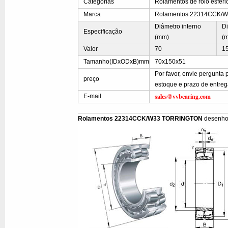
Categorias
Rolamentos de rolo esféri
Marca
Rolamentos 22314CCK/
Diâmetro interno
Di
Especificação
(mm)
(
Valor
70
1
Tamanho(IDxODxB)mm
70x150x51
Por favor, envie pergunt
preço
estoque e prazo de entre
sales@vvbearing.com
E-mail
Rolamentos 22314CCK/W33 TORRINGTON
desenho