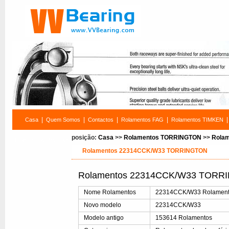
|
|
|
|
|
Casa
Quem Somos
Contactos
Rolamentos FAG
Rolamentos TIMKEN
posição:
Casa
>>
Rolamentos TORRINGTON
>>
Rola
Rolamentos Pesquisa
Rolamentos 22314CCK/W33 TORRINGTON
Rolamentos 22314CCK/W33 TORRI
Nome Rolamentos
22314CCK/W33 Rolamentos
Novo modelo
22314CCK/W33
Modelo antigo
153614 Rolamentos