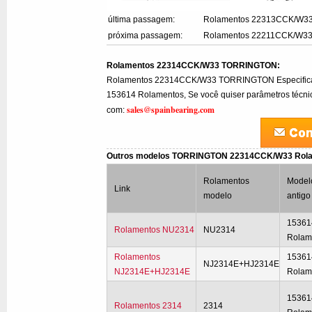
última passagem:
Rolamentos 22313CCK/W3
próxima passagem:
Rolamentos 22211CCK/W3
Rolamentos 22314CCK/W33 TORRINGTON:
Rolamentos 22314CCK/W33 TORRINGTON Especific
153614 Rolamentos, Se você quiser parâmetros técnico
sales@spainbearing.com
com:
Outros modelos TORRINGTON 22314CCK/W33 Rol
Rolamentos
Model
Link
modelo
antigo
15361
Rolamentos NU2314
NU2314
Rolam
Rolamentos
15361
NJ2314E+HJ2314E
NJ2314E+HJ2314E
Rolam
15361
Rolamentos 2314
2314