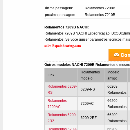
última passagem:
Rolamentos 7208B
próxima passagem:
Rolamentos 7210B
Rolamentos 7209B NACHI:
Rolamentos 7209B NACHI Especificação IDxODxB(m
Rolamentos, Se você quiser parâmetros técnicos mais 
sales@spainbearing.com
Outros modelos NACHI 7209B Rolamentos
o mesmo
Rolamentos
Modelo
Link
modelo
antigo
Rolamentos 6209-
66209
6209-RS
RS
Rolamentos
Rolamentos
66209
7209AC
7209AC
Rolamentos
Rolamentos 6209-
66209
6209-2RZ
2RZ
Rolamentos
Rolamentos 6209-
66209