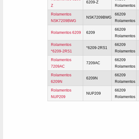
6209-Z
Z
Rolamentos
Rolamentos
66209
NSK7209BWG
NSK7209BWG
Rolamentos
66209
Rolamentos 6209
6209
Rolamentos
Rolamentos
66209
*6209-2RS1
*6209-2RS1
Rolamentos
Rolamentos
66209
7209AC
7209AC
Rolamentos
Rolamentos
66209
6209N
6209N
Rolamentos
Rolamentos
66209
NUP209
NUP209
Rolamentos