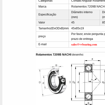
Categorias
Contato Angular Rolament
Marca
Rolamentos 7209B NACH
Diâmetro interno
Di
Especificação
(mm)
(
Valor
45
8
Tamanho(IDxODxB)mm
45x85x19
Por favor, envie pergunta
preço
prazo de entrega
sales@vvbearing.com
E-mail
Rolamentos 7209B NACHI
desenho: