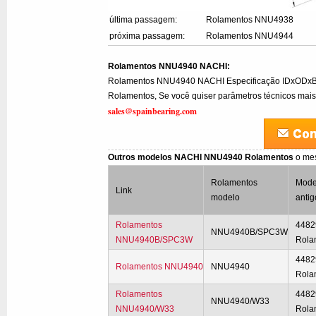
última passagem:
Rolamentos NNU4938
próxima passagem:
Rolamentos NNU4944
Rolamentos NNU4940 NACHI:
Rolamentos NNU4940 NACHI Especificação IDxODx
Rolamentos, Se você quiser parâmetros técnicos mais 
sales@spainbearing.com
Outros modelos NACHI NNU4940 Rolamentos
o me
Rolamentos
Mode
Link
modelo
antig
Rolamentos
4482
NNU4940B/SPC3W
NNU4940B/SPC3W
Rola
4482
Rolamentos NNU4940
NNU4940
Rola
Rolamentos
4482
NNU4940/W33
NNU4940/W33
Rola