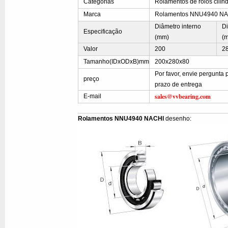
Categorias
Rolamentos de rolos cilínd
Marca
Rolamentos NNU4940 N
Diâmetro interno
Di
Especificação
(mm)
(
Valor
200
2
Tamanho(IDxODxB)mm
200x280x80
Por favor, envie pergunta
preço
prazo de entrega
sales@vvbearing.com
E-mail
Rolamentos NNU4940 NACHI
desenho: