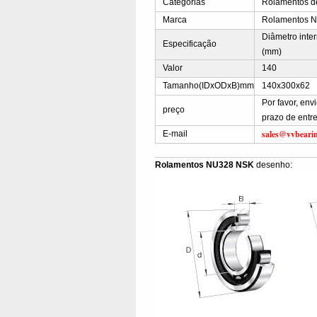
Categorias
Rolamentos de 
Marca
Rolamentos 
Diâmetro inte
Especificação
(mm)
Valor
140
Tamanho(IDxODxB)mm
140x300x62
Por favor, en
preço
prazo de entr
sales@vvbeari
E-mail
Rolamentos NU328 NSK
desenho: