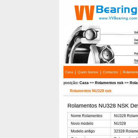
|
|
|
Casa
Quem Somos
Contactos
Rolament
posição:
Casa
>>
Rolamentos nsk
>>
Rola
Rolamentos NU328 nsk
Rolamentos NU328 NSK Det
Nome Rolamentos
NU328 Rolamen
Novo modelo
NU328
Modelo antigo
32328 Rolam