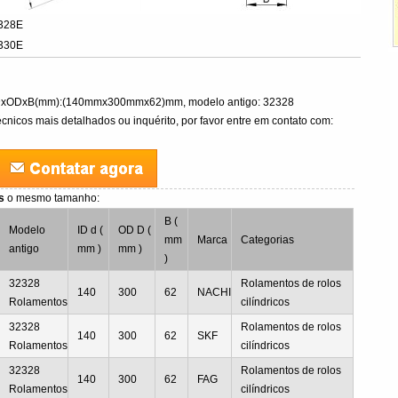
328E
330E
IDxODxB(mm):(140mmx300mmx62)mm, modelo antigo: 32328
cnicos mais detalhados ou inquérito, por favor entre em contato com:
os
o mesmo tamanho:
B (
Modelo
ID d (
OD D (
mm
Marca
Categorias
antigo
mm )
mm )
)
32328
Rolamentos de rolos
140
300
62
NACHI
Rolamentos
cilíndricos
32328
Rolamentos de rolos
140
300
62
SKF
Rolamentos
cilíndricos
32328
Rolamentos de rolos
140
300
62
FAG
Rolamentos
cilíndricos