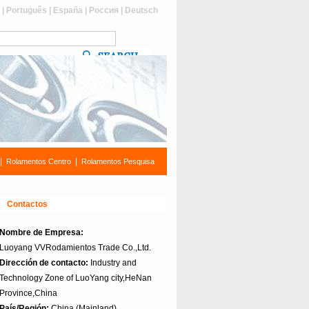
s
|
Português
|
España
|
Россия
|
Deutsch
|
|
Rolamentos Centro
Rolamentos Pesquisa
Contactos
Nombre de Empresa:
Luoyang VVRodamientos Trade Co.,Ltd.
Dirección de contacto:
Industry and
Technology Zone of LuoYang city,HeNan
Province,China
País/Región:
China (Mainland)‎