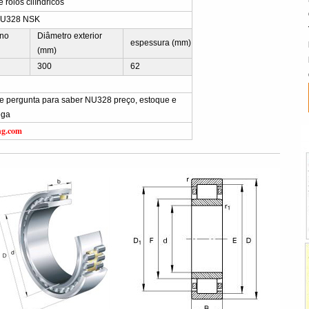
rolos cilíndricos
NU328 NSK
rno
Diâmetro exterior
espessura (mm)
(mm)
300
62
vie pergunta para saber NU328 preço, estoque e
ega
ng.com