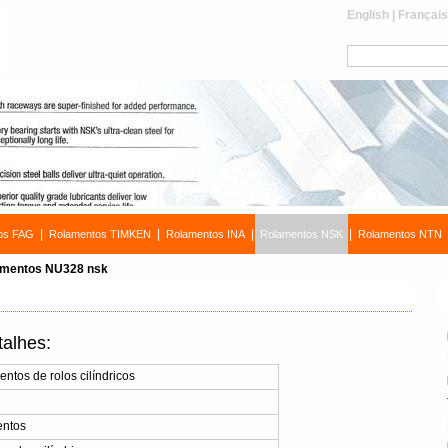
English
|
Françai
|
|
|
|
os FAG
Rolamentos TIMKEN
Rolamentos INA
Rolamentos NSK
Rolamentos NTN
mentos NU328 nsk
alhes:
tos de rolos cilíndricos
entos