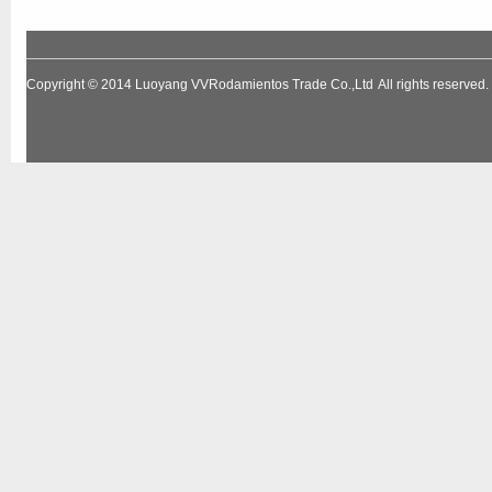
Copyright © 2014
Luoyang VVRodamientos Trade Co.,Ltd
All rights reserv