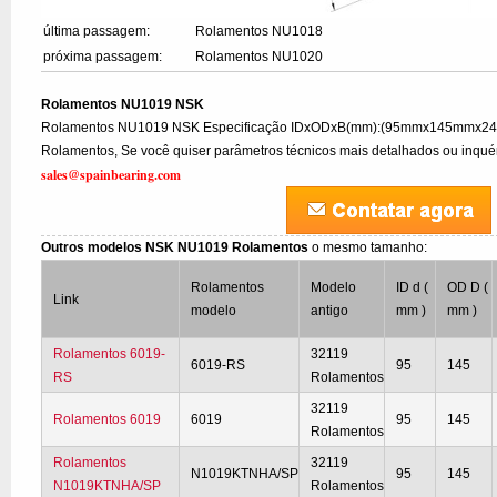
última passagem:
Rolamentos NU1018
próxima passagem:
Rolamentos NU1020
Rolamentos NU1019 NSK
Rolamentos NU1019 NSK Especificação IDxODxB(mm):(95mmx145mmx24)
Rolamentos, Se você quiser parâmetros técnicos mais detalhados ou inquéri
sales@spainbearing.com
Outros modelos NSK NU1019 Rolamentos
o mesmo tamanho:
Rolamentos
Modelo
ID d (
OD D (
Link
modelo
antigo
mm )
mm )
Rolamentos 6019-
32119
6019-RS
95
145
RS
Rolamentos
32119
Rolamentos 6019
6019
95
145
Rolamentos
Rolamentos
32119
N1019KTNHA/SP
95
145
N1019KTNHA/SP
Rolamentos