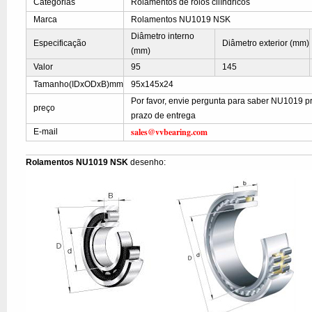
Categorias
Rolamentos de rolos cilíndricos
Marca
Rolamentos NU1019 NSK
Diâmetro interno
Especificação
Diâmetro exterior (mm)
(mm)
Valor
95
145
Tamanho(IDxODxB)mm
95x145x24
Por favor, envie pergunta para saber NU1019 p
preço
prazo de entrega
sales@vvbearing.com
E-mail
Rolamentos NU1019 NSK
desenho: