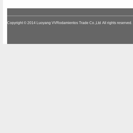
Copyright © 2014
Luoyang VVRodamientos Trade Co.,Ltd
All rights reserv