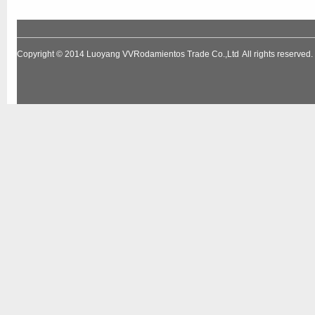
Copyright © 2014
Luoyang VVRodamientos Trade Co.,Ltd
All rights reserv