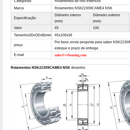
Categorias
Rolamentos de rolo esféricos
Marca
Rolamentos NSK22309CAME4 NSK
Diâmetro interno
Diâmetro exterior
Especificação
(mm)
(mm)
Valor
45
100
Tamanho(IDxODxB)mm
45x100x36
Por favor, envie pergunta para saber NSK223
preço
estoque e prazo de entrega
sales@vvbearing.com
E-mail
Rolamentos NSK22309CAME4 NSK
desenho: