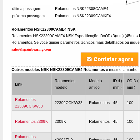
última passagem:
Rolamentos NSK22308CAME4
próxima passagem:
Rolamentos NSK22309CAMKE4
Rolamentos NSK22309CAME4 NSK
Rolamentos NSK22309CAME4 NSK Especificação IDxODxB(mm):(45mmx1
Rolamentos, Se você quiser parâmetros técnicos mais detalhados ou inquéri
sales@spainbearing.com
Outros modelos NSK NSK22309CAME4 Rolamentos
o mesmo tamanho:
Rolamentos
Modelo
ID d (
OD D (
Link
modelo
antigo
mm )
mm )
Rolamentos
22309CCK/W33
Rolamentos
45
100
22309CCK/W33
Rolamentos 2309K
2309K
Rolamentos
45
100
Rolamentos