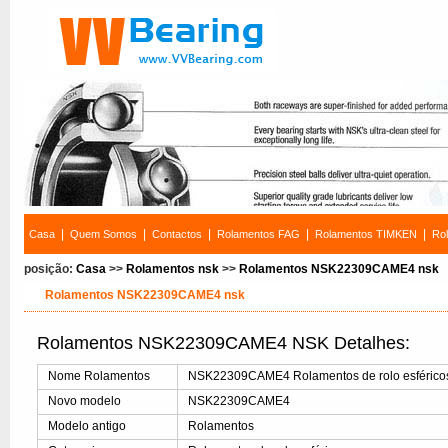
|
|
|
|
|
Casa
Quem Somos
Contactos
Rolamentos FAG
Rolamentos TIMKEN
Ro
posição:
Casa
>>
Rolamentos nsk
>>
Rolamentos NSK22309CAME4 nsk
Rolamentos NSK22309CAME4 nsk
Rolamentos NSK22309CAME4 NSK Detalhes:
Nome Rolamentos
NSK22309CAME4 Rolamentos de rolo esférico
Novo modelo
NSK22309CAME4
Modelo antigo
Rolamentos