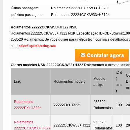
última passagem:
Rolamentos 22220CCK/W33+H320
próxima passagem:
Rolamentos 22224CCK/W33+H3124
Rolamentos 22222CCK/W33+H322 NSK
Rolamentos 22222CCK/W33+H322 NSK Especificação IDxODxB(mm):(10
253520 Rolamentos, Se você quiser parâmetros técnicos mais detalhados ou
sales@spainbearing.com
com:
Outros modelos NSK 22222CCK/W33+H322 Rolamentos
o mesmo taman
ID d
O
Modelo
(
Link
Rolamentos modelo
D 
antigo
mm
mm
)
Rolamentos
253520
22222EK+H322*
100
2
22222EK+H322*
Rolamentos
Rolamentos
253520
22222CCK/W33+H322
100
2
22222CCK/W33+H322
Rolamentos