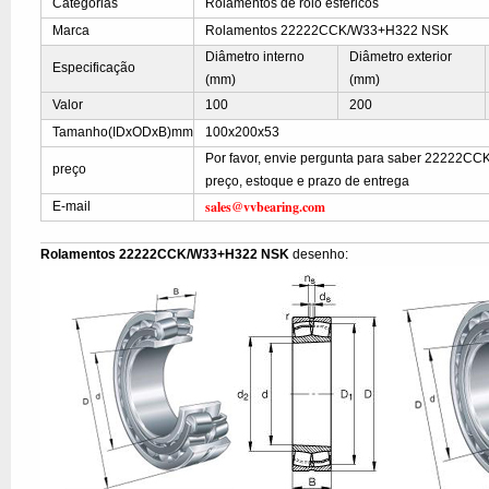
Categorias
Rolamentos de rolo esféricos
Marca
Rolamentos 22222CCK/W33+H322 NSK
Diâmetro interno
Diâmetro exterior
Especificação
(mm)
(mm)
Valor
100
200
Tamanho(IDxODxB)mm
100x200x53
Por favor, envie pergunta para saber 22222
preço
preço, estoque e prazo de entrega
sales@vvbearing.com
E-mail
Rolamentos 22222CCK/W33+H322 NSK
desenho: