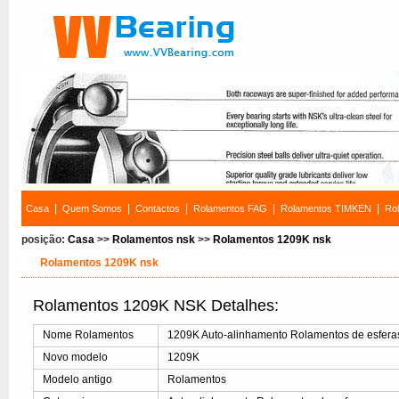
|
|
|
|
|
Casa
Quem Somos
Contactos
Rolamentos FAG
Rolamentos TIMKEN
Ro
posição:
Casa
>>
Rolamentos nsk
>>
Rolamentos 1209K nsk
Rolamentos 1209K nsk
Rolamentos 1209K NSK Detalhes:
Nome Rolamentos
1209K Auto-alinhamento Rolamentos de esfera
Novo modelo
1209K
Modelo antigo
Rolamentos