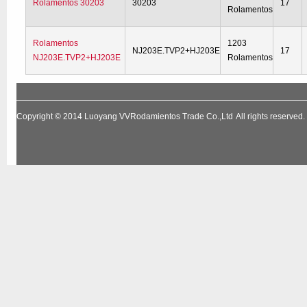
Rolamentos 30203
30203
17
Rolamentos
Rolamentos
1203
NJ203E.TVP2+HJ203E
17
NJ203E.TVP2+HJ203E
Rolamentos
Copyright © 2014
Luoyang VVRodamientos Trade Co.,Ltd
All rights reserv