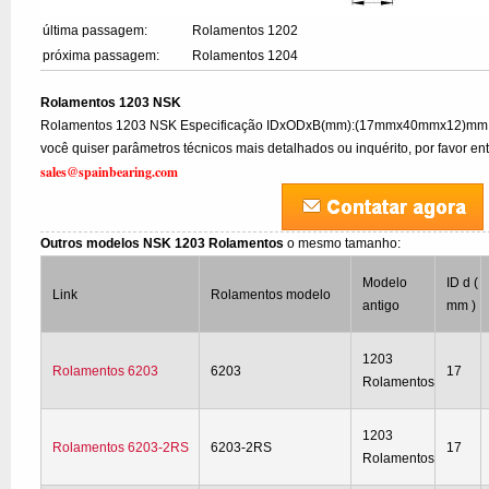
última passagem:
Rolamentos 1202
próxima passagem:
Rolamentos 1204
Rolamentos 1203 NSK
Rolamentos 1203 NSK Especificação IDxODxB(mm):(17mmx40mmx12)mm, m
você quiser parâmetros técnicos mais detalhados ou inquérito, por favor en
sales@spainbearing.com
Outros modelos NSK 1203 Rolamentos
o mesmo tamanho:
Modelo
ID d (
Link
Rolamentos modelo
antigo
mm )
1203
Rolamentos 6203
6203
17
Rolamentos
1203
Rolamentos 6203-2RS
6203-2RS
17
Rolamentos