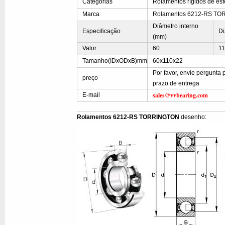
Categorias
Rolamentos rígidos de esf
Marca
Rolamentos 6212-RS T
Diâmetro interno
Especificação
Di
(mm)
Valor
60
1
Tamanho(IDxODxB)mm
60x110x22
Por favor, envie pergunta
preço
prazo de entrega
sales@vvbearing.com
E-mail
Rolamentos 6212-RS TORRINGTON
desenho: