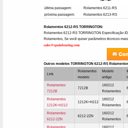
última passagem:
Rolamentos 6211-RS
próxima passagem:
Rolamentos 6213-RS
Rolamentos 6212-RS TORRINGTON:
Rolamentos 6212-RS TORRINGTON Especificação I
Rolamentos, Se você quiser parâmetros técnicos mais 
sales@spainbearing.com
Outros modelos TORRINGTON 6212-RS Rolamento
Rolamentos
Modelo
I
Link
modelo
antigo
Rolamentos
160212
7212B
7212B
Rolamentos
Rolamentos
160212
1212K+H212
1212K+H212
Rolamentos
Rolamentos
160212
6212-2ZN
6212-2ZN
Rolamentos
Rolamentos
160212