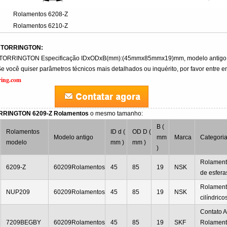
Rolamentos 6208-Z
Rolamentos 6210-Z
Z TORRINGTON:
 TORRINGTON Especificação IDxODxB(mm):(45mmx85mmx19)mm, modelo antigo
 você quiser parâmetros técnicos mais detalhados ou inquérito, por favor entre e
ring.com
ORRINGTON 6209-Z Rolamentos
o mesmo tamanho:
B (
Rolamentos
ID d (
OD D (
Modelo antigo
mm
Marca
Categori
modelo
mm )
mm )
)
Rolament
6209-Z
60209Rolamentos
45
85
19
NSK
de esfera
Rolament
NUP209
60209Rolamentos
45
85
19
NSK
cilíndrico
Contato A
7209BEGBY
60209Rolamentos
45
85
19
SKF
Rolament