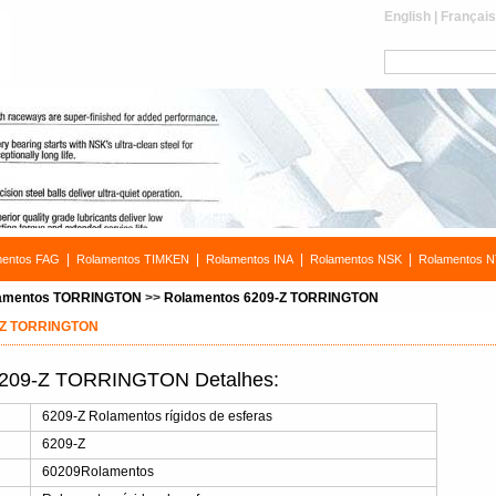
English
|
Françai
|
|
|
|
mentos FAG
Rolamentos TIMKEN
Rolamentos INA
Rolamentos NSK
Rolamentos 
amentos TORRINGTON
>>
Rolamentos 6209-Z TORRINGTON
-Z TORRINGTON
6209-Z TORRINGTON Detalhes:
s
6209-Z Rolamentos rígidos de esferas
6209-Z
60209Rolamentos