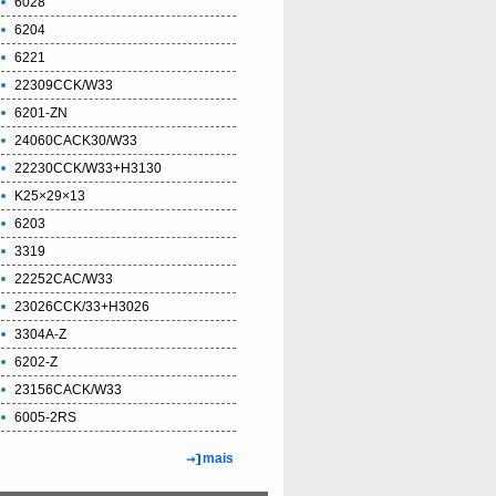
6028
6204
6221
22309CCK/W33
6201-ZN
24060CACK30/W33
22230CCK/W33+H3130
K25×29×13
6203
3319
22252CAC/W33
23026CCK/33+H3026
3304A-Z
6202-Z
23156CACK/W33
6005-2RS
mais