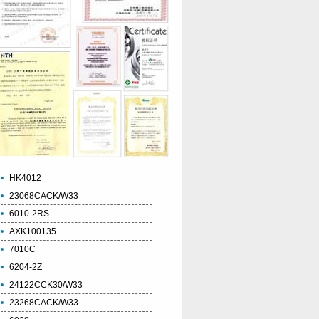
HK4012
23068CACK/W33
6010-2RS
AXK100135
7010C
6204-2Z
24122CCK30/W33
23268CACK/W33