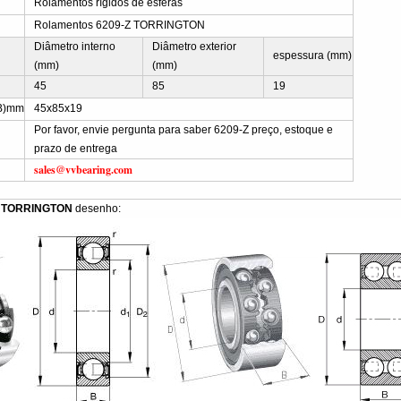
Rolamentos rígidos de esferas
Rolamentos 6209-Z TORRINGTON
Diâmetro interno
Diâmetro exterior
espessura (mm)
(mm)
(mm)
45
85
19
B)mm
45x85x19
Por favor, envie pergunta para saber 6209-Z preço, estoque e
prazo de entrega
sales@vvbearing.com
Z TORRINGTON
desenho: