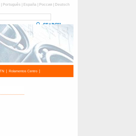
s
|
Português
|
España
|
Россия
|
Deutsch
|
|
NTN
Rolamentos Centro