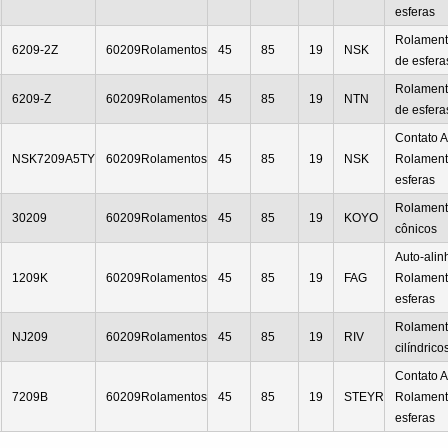
esferas
Rolament
6209-2Z
60209Rolamentos
45
85
19
NSK
de esfera
Rolament
6209-Z
60209Rolamentos
45
85
19
NTN
de esfera
Contato A
NSK7209A5TY
60209Rolamentos
45
85
19
NSK
Rolament
esferas
Rolament
30209
60209Rolamentos
45
85
19
KOYO
cônicos
Auto-ali
1209K
60209Rolamentos
45
85
19
FAG
Rolament
esferas
Rolament
NJ209
60209Rolamentos
45
85
19
RIV
cilíndrico
Contato A
7209B
60209Rolamentos
45
85
19
STEYR
Rolament
esferas