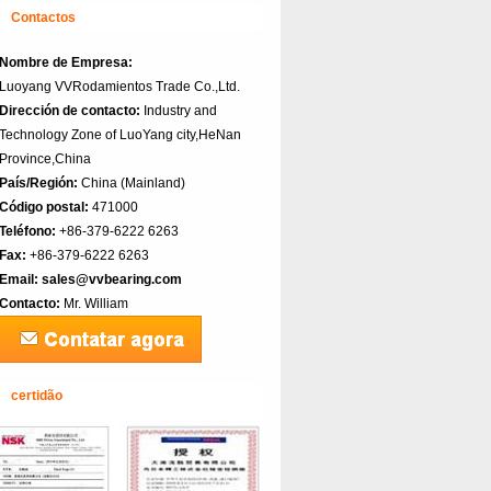
Contactos
Nombre de Empresa:
Luoyang VVRodamientos Trade Co.,Ltd.
Dirección de contacto:
Industry and
Technology Zone of LuoYang city,HeNan
Province,China
País/Región:
China (Mainland)‎
Código postal:
471000
Teléfono:
+86-379-6222 6263
Fax:
+86-379-6222 6263
Email:
sales@vvbearing.com
Contacto:
Mr. William
certidão