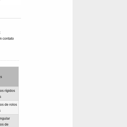
:
m contato
as
os rígidos
s
os de rolos
s
ngular
os de