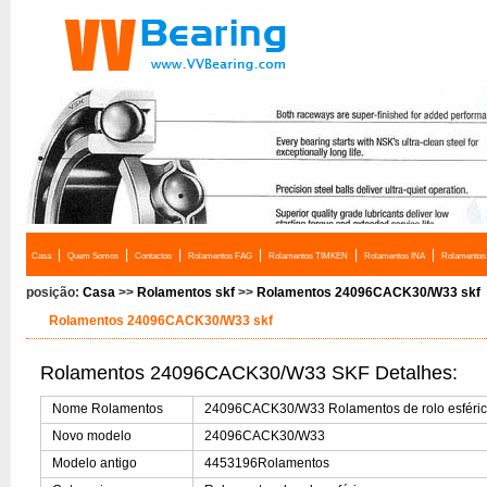
|
|
|
|
|
|
Casa
Quem Somos
Contactos
Rolamentos FAG
Rolamentos TIMKEN
Rolamentos INA
Rolamento
posição:
Casa
>>
Rolamentos skf
>>
Rolamentos 24096CACK30/W33 skf
Rolamentos 24096CACK30/W33 skf
Rolamentos 24096CACK30/W33 SKF Detalhes:
Nome Rolamentos
24096CACK30/W33 Rolamentos de rolo esféri
Novo modelo
24096CACK30/W33
Modelo antigo
4453196Rolamentos