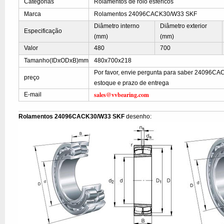
Categorias
Rolamentos de rolo esféricos
Marca
Rolamentos 24096CACK30/W33 SKF
Diâmetro interno
Diâmetro exterior
Especificação
(mm)
(mm)
Valor
480
700
Tamanho(IDxODxB)mm
480x700x218
Por favor, envie pergunta para saber 24096C
preço
estoque e prazo de entrega
sales@vvbearing.com
E-mail
Rolamentos 24096CACK30/W33 SKF
desenho: