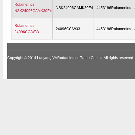
Rolamentos
NSK24096CAMK30E4
4453196Rolamentos
NSK24096CAMK30E4
Rolamentos
24096CC/W33
4453196Rolamentos
24096CC/W33
Copyright © 2014
Luoyang VVRodamientos Trade Co.,Ltd
All rights reserv