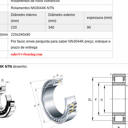
Rolamentos de rolos cilíndricos
Rolamentos NN3044K NTN
Diâmetro interno
Diâmetro exterior
espessura (mm)
(mm)
(mm)
220
340
90
B)mm
220x340x90
Por favor, envie pergunta para saber NN3044K preço, estoque e
prazo de entrega
sales@vvbearing.com
4K NTN
desenho: