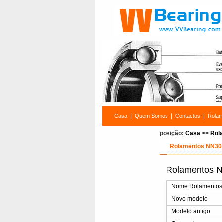
|
|
|
Casa
Quem Somos
Contactos
Rola
posição:
Casa
>>
Rol
Rolamentos Pesquisa
Rolamentos NN3
Rolamentos 
Nome Rolamento
Novo modelo
Modelo antigo