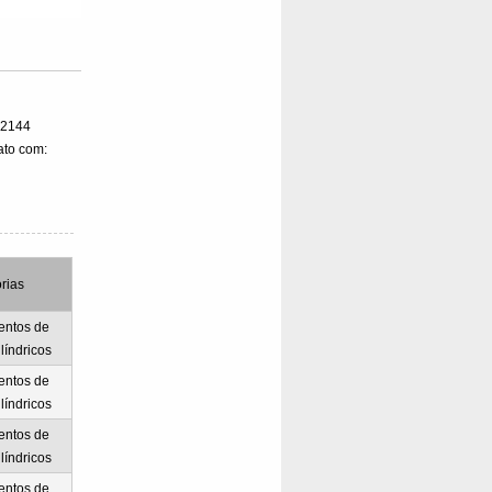
82144
ato com:
rias
entos de
ilíndricos
entos de
ilíndricos
entos de
ilíndricos
entos de