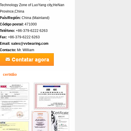
Technology Zone of LuoYang city,HeNan
Province,China
País/Región:
China (Mainland)‎
Código postal:
471000
Teléfono:
+86-379-6222 6263
Fax:
+86-379-6222 6263
Email:
sales@vvbearing.com
Contacto:
Mr. William
certidão