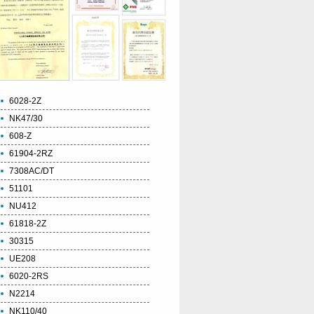
6028-2Z
NK47/30
608-Z
61904-2RZ
7308AC/DT
51101
NU412
61818-2Z
30315
UE208
6020-2RS
N2214
NK110/40