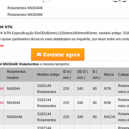
Rolamentos NN3040K
Rolamentos NN3048K
4K NTN:
K NTN Especificação IDxODxB(mm):(220mmx340mmx90)mm, modelo antigo: 31
quiser parâmetros técnicos mais detalhados ou inquérito, por favor entre em cont
com
TN NN3044K Rolamentos
o mesmo tamanho:
Rolamentos
ID d (
OD D (
B (
Modelo antigo
Marca
Catego
modelo
mm )
mm )
mm )
3182144
Rolam
44
NN3044
220
340
90
NTN
Rolamentos
rolos c
3182144
Rolam
44
NN3044
220
340
90
NSK
Rolamentos
rolos c
3182144
Rolam
NN3044K
220
340
90
NACHI
Rolamentos
rolos c
3182144
Rolam