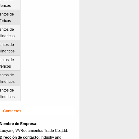
féricos
entos de
féricos
entos de
ilíndricos
entos de
ilíndricos
entos de
féricos
entos de
ilíndricos
entos de
ilíndricos
Contactos
Nombre de Empresa:
Luoyang VVRodamientos Trade Co.,Ltd.
Dirección de contacto:
Industry and