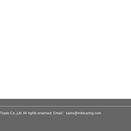
rade Co.,Ltd
All rights reserved. Email：sales@vvbearing.com