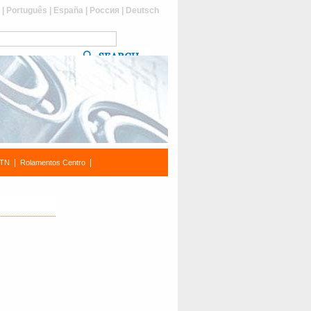
s
|
Português
|
España
|
Россия
|
Deutsch
|
|
NTN
Rolamentos Centro