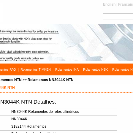
English
|
Françai
|
|
|
|
mentos FAG
Rolamentos TIMKEN
Rolamentos INA
Rolamentos NSK
Rolamentos 
amentos NTN
>>
Rolamentos NN3044K NTN
044K NTN
NN3044K NTN Detalhes:
s
NN3044K Rolamentos de rolos cilíndricos
NN3044K
3182144 Rolamentos