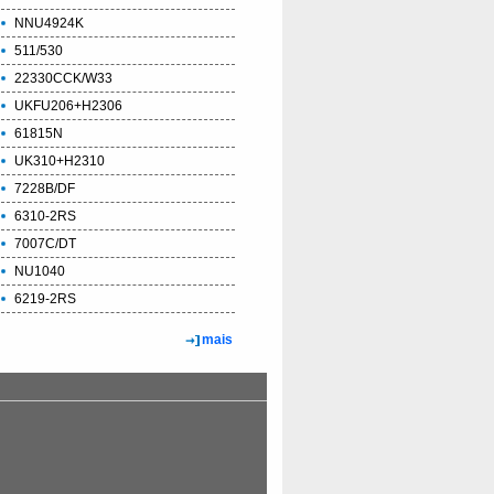
NNU4924K
511/530
22330CCK/W33
UKFU206+H2306
61815N
UK310+H2310
7228B/DF
6310-2RS
7007C/DT
NU1040
6219-2RS
mais