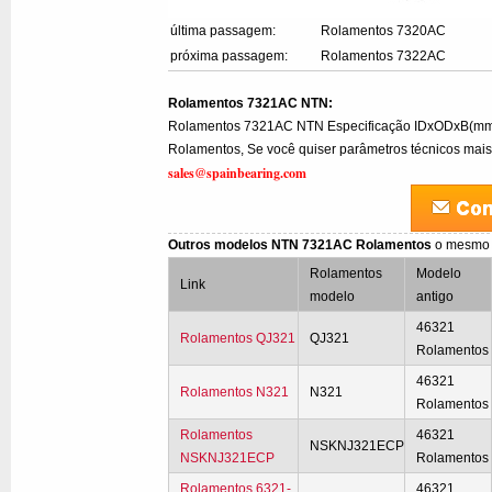
última passagem:
Rolamentos 7320AC
próxima passagem:
Rolamentos 7322AC
Rolamentos 7321AC NTN:
Rolamentos 7321AC NTN Especificação IDxODxB(m
Rolamentos, Se você quiser parâmetros técnicos mais 
sales@spainbearing.com
Outros modelos NTN 7321AC Rolamentos
o mesmo
Rolamentos
Modelo
Link
modelo
antigo
46321
Rolamentos QJ321
QJ321
Rolamentos
46321
Rolamentos N321
N321
Rolamentos
Rolamentos
46321
NSKNJ321ECP
NSKNJ321ECP
Rolamentos
Rolamentos 6321-
46321