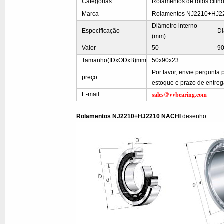
Categorias
Rolamentos de rolos cilínd
Marca
Rolamentos NJ2210+HJ2
Diâmetro interno
Especificação
Di
(mm)
Valor
50
9
Tamanho(IDxODxB)mm
50x90x23
Por favor, envie pergunt
preço
estoque e prazo de entre
sales@vvbearing.com
E-mail
Rolamentos NJ2210+HJ2210 NACHI
desenho: