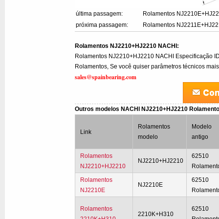
última passagem:
Rolamentos NJ2210E+HJ2
próxima passagem:
Rolamentos NJ2211E+HJ22
Rolamentos NJ2210+HJ2210 NACHI:
Rolamentos NJ2210+HJ2210 NACHI Especificação 
Rolamentos, Se você quiser parâmetros técnicos mais 
sales@spainbearing.com
Outros modelos NACHI NJ2210+HJ2210 Rolament
Rolamentos
Modelo
Link
modelo
antigo
Rolamentos
62510
NJ2210+HJ2210
NJ2210+HJ2210
Rolament
Rolamentos
62510
NJ2210E
NJ2210E
Rolament
Rolamentos
62510
2210K+H310