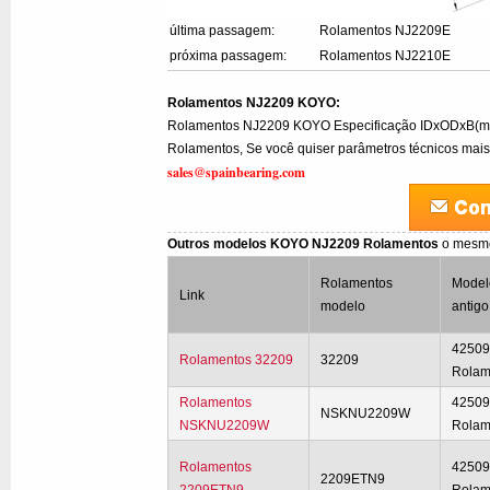
última passagem:
Rolamentos NJ2209E
próxima passagem:
Rolamentos NJ2210E
Rolamentos NJ2209 KOYO:
Rolamentos NJ2209 KOYO Especificação IDxODxB(
Rolamentos, Se você quiser parâmetros técnicos mais 
sales@spainbearing.com
Outros modelos KOYO NJ2209 Rolamentos
o mesm
Rolamentos
Model
Link
modelo
antigo
4250
Rolamentos 32209
32209
Rolam
Rolamentos
4250
NSKNU2209W
NSKNU2209W
Rolam
Rolamentos
4250
2209ETN9