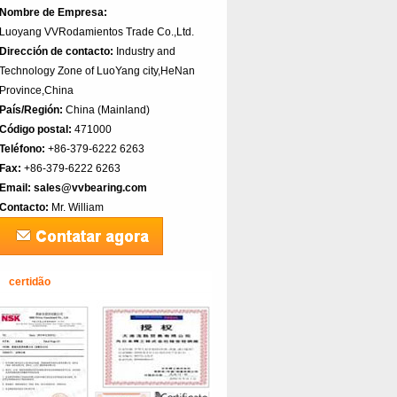
Nombre de Empresa:
Luoyang VVRodamientos Trade Co.,Ltd.
Dirección de contacto:
Industry and
Technology Zone of LuoYang city,HeNan
Province,China
País/Región:
China (Mainland)‎
Código postal:
471000
Teléfono:
+86-379-6222 6263
Fax:
+86-379-6222 6263
Email:
sales@vvbearing.com
Contacto:
Mr. William
certidão