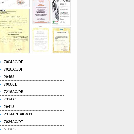
7004AC/DF
7026AC/DF
29468
7906CDT
7216AC/DB
7334AC
29418
23144RHAKW33
7034AC/DT
NU305