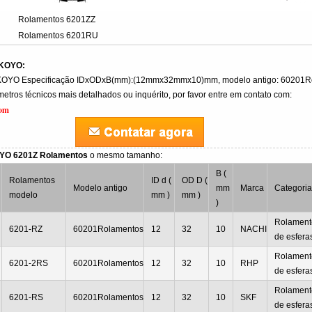
Rolamentos 6201ZZ
Rolamentos 6201RU
 KOYO:
KOYO Especificação IDxODxB(mm):(12mmx32mmx10)mm, modelo antigo: 60201R
etros técnicos mais detalhados ou inquérito, por favor entre em contato com:
com
OYO 6201Z Rolamentos
o mesmo tamanho:
B (
Rolamentos
ID d (
OD D (
Modelo antigo
mm
Marca
Categori
modelo
mm )
mm )
)
Rolamento
6201-RZ
60201Rolamentos
12
32
10
NACHI
de esfera
Rolamento
6201-2RS
60201Rolamentos
12
32
10
RHP
de esfera
Rolamento
6201-RS
60201Rolamentos
12
32
10
SKF
de esfera