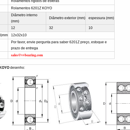
Rolamentos rígidos de esferas
Rolamentos 6201Z KOYO
Diâmetro interno
Diâmetro exterior (mm)
espessura (mm)
(mm)
12
32
10
B)mm
12x32x10
Por favor, envie pergunta para saber 6201Z preço, estoque e
prazo de entrega
sales@vvbearing.com
 KOYO
desenho: