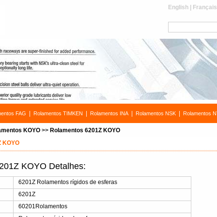
English
|
Françai
|
|
|
|
mentos FAG
Rolamentos TIMKEN
Rolamentos INA
Rolamentos NSK
Rolamentos 
amentos KOYO
>>
Rolamentos 6201Z KOYO
Z KOYO
201Z KOYO Detalhes:
s
6201Z Rolamentos rígidos de esferas
6201Z
60201Rolamentos