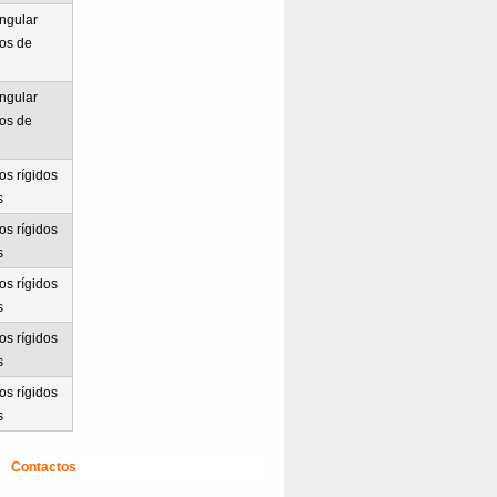
ngular
os de
ngular
os de
s rígidos
s
s rígidos
s
s rígidos
s
s rígidos
s
s rígidos
s
Contactos