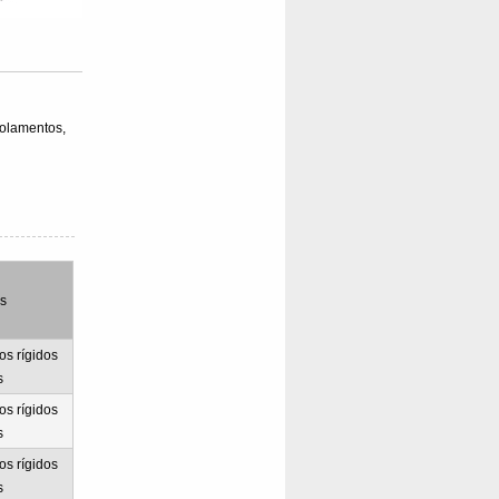
olamentos,
as
s rígidos
s
s rígidos
s
s rígidos
s