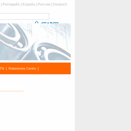
s
|
Português
|
España
|
Россия
|
Deutsch
|
|
NTN
Rolamentos Centro