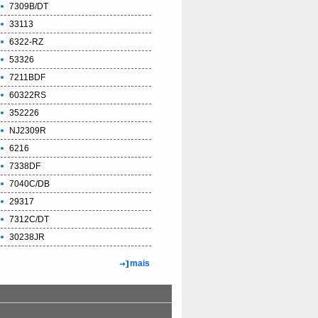
7309B/DT
33113
6322-RZ
53326
7211BDF
60322RS
352226
NJ2309R
6216
7338DF
7040C/DB
29317
7312C/DT
30238JR
mais