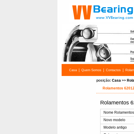
|
|
|
Casa
Quem Somos
Contactos
Rola
posição:
Casa
>>
Rol
Rolamentos Pesquisa
Rolamentos 6201
Rolamentos 6
Nome Rolamento
Novo modelo
Modelo antigo