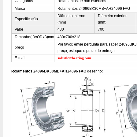
Categorias
Rolamentos de rolo esféricos
Marca
Rolamentos 24096BK30MB+AH24096 FAG
Diâmetro interno
Diâmetro exterior
Especificação
(mm)
(mm)
Valor
480
700
Tamanho(IDxODxB)mm
480x700x218
Por favor, envie pergunta para saber 24096
preço
preço, estoque e prazo de entrega
sales@vvbearing.com
E-mail
Rolamentos 24096BK30MB+AH24096 FAG
desenho: