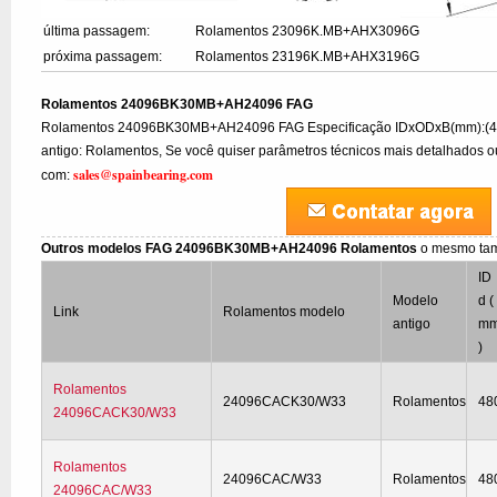
última passagem:
Rolamentos 23096K.MB+AHX3096G
próxima passagem:
Rolamentos 23196K.MB+AHX3196G
Rolamentos 24096BK30MB+AH24096 FAG
Rolamentos 24096BK30MB+AH24096 FAG Especificação IDxODxB(mm):
antigo: Rolamentos, Se você quiser parâmetros técnicos mais detalhados ou 
sales@spainbearing.com
com:
Outros modelos FAG 24096BK30MB+AH24096 Rolamentos
o mesmo ta
ID
Modelo
d (
Link
Rolamentos modelo
antigo
m
)
Rolamentos
24096CACK30/W33
Rolamentos
48
24096CACK30/W33
Rolamentos
24096CAC/W33
Rolamentos
48
24096CAC/W33