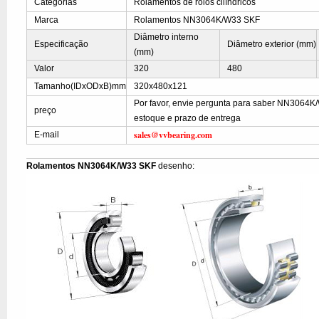
Categorias
Rolamentos de rolos cilíndricos
Marca
Rolamentos NN3064K/W33 SKF
Diâmetro interno
Especificação
Diâmetro exterior (mm)
(mm)
Valor
320
480
Tamanho(IDxODxB)mm
320x480x121
Por favor, envie pergunta para saber NN3064K
preço
estoque e prazo de entrega
sales@vvbearing.com
E-mail
Rolamentos NN3064K/W33 SKF
desenho: