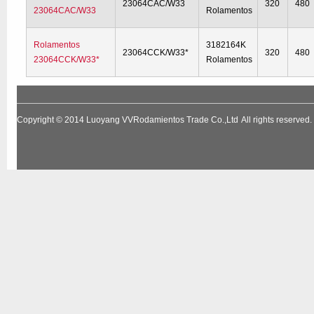
23064CAC/W33
320
480
23064CAC/W33
Rolamentos
Rolamentos
3182164K
23064CCK/W33*
320
480
23064CCK/W33*
Rolamentos
Copyright © 2014
Luoyang VVRodamientos Trade Co.,Ltd
All rights reserv