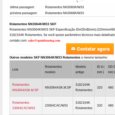
última passagem:
Rolamentos NN3060K/W33
próxima passagem:
Rolamentos NN3068K/W33
Rolamentos NN3064K/W33 SKF
Rolamentos NN3064K/W33 SKF Especificação IDxODxB(mm):(320mmx480
3182164K Rolamentos, Se você quiser parâmetros técnicos mais detalhados 
sales@spainbearing.com
contato com:
Outros modelos SKF NN3064K/W33 Rolamentos
o mesmo tamanho:
Rolamentos
Modelo
ID d (
OD D
Link
modelo
antigo
mm )
mm 
Rolamentos
3182164K
NN3064ASK.M.SP
320
480
NN3064ASK.M.SP
Rolamentos
Rolamentos
3182164K
23064CAC/W33
320
480
23064CAC/W33
Rolamentos