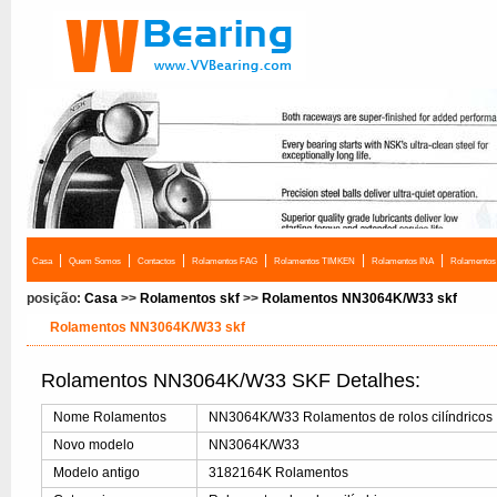
|
|
|
|
|
|
Casa
Quem Somos
Contactos
Rolamentos FAG
Rolamentos TIMKEN
Rolamentos INA
Rolamento
posição:
Casa
>>
Rolamentos skf
>>
Rolamentos NN3064K/W33 skf
Rolamentos NN3064K/W33 skf
Rolamentos NN3064K/W33 SKF Detalhes:
Nome Rolamentos
NN3064K/W33 Rolamentos de rolos cilíndricos
Novo modelo
NN3064K/W33
Modelo antigo
3182164K Rolamentos