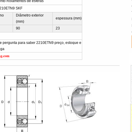
nto Rolamentos de esferas
2210ETN9 SKF
rno
Diâmetro exterior
espessura (mm)
(mm)
90
23
vie pergunta para saber 2210ETN9 preço, estoque e
ega
ng.com