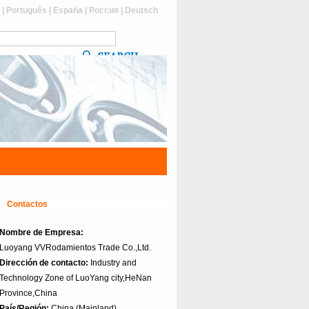
s
|
Português
|
España
|
Россия
|
Deutsch
Contactos
Nombre de Empresa:
Luoyang VVRodamientos Trade Co.,Ltd.
Dirección de contacto:
Industry and
Technology Zone of LuoYang city,HeNan
Province,China
País/Región:
China (Mainland)‎