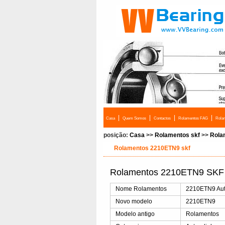
|
|
|
|
Casa
Quem Somos
Contactos
Rolamentos FAG
Rola
posição:
Casa
>>
Rolamentos skf
>>
Rola
Rolamentos 2210ETN9 skf
Rolamentos 2210ETN9 SKF 
Nome Rolamentos
2210ETN9 Aut
Novo modelo
2210ETN9
Modelo antigo
Rolamentos