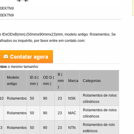
10EKTN9
10EKTN9
o IDxODxB(mm):(50mmx90mmx23)mm, modelo antigo: Rolamentos, Se
lhados ou inquérito, por favor entre em contato com:
ntos
o mesmo tamanho:
B (
Modelo
ID d (
OD D (
mm
Marca
Categorias
antigo
mm )
mm )
)
Rolamentos de rolos
10
Rolamentos
50
90
23
NSK
cilíndricos
Rolamentos de rolos
Rolamentos
50
90
23
MAC
cilíndricos
Rolamentos de rolo
33
Rolamentos
50
90
23
NTN
esféricos