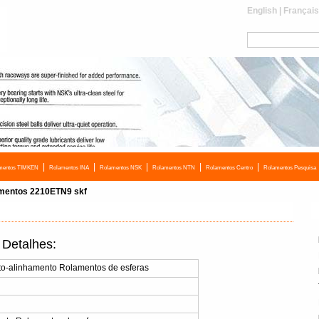
English
|
Françai
|
|
|
|
|
mentos TIMKEN
Rolamentos INA
Rolamentos NSK
Rolamentos NTN
Rolamentos Centro
Rolamentos Pesquisa
mentos 2210ETN9 skf
Detalhes:
o-alinhamento Rolamentos de esferas