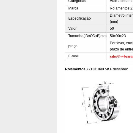
Categorias
Auto-alinhame
Marca
Rolamentos 
Diâmetro inte
Especificação
(mm)
Valor
50
Tamanho(IDxODxB)mm
50x90x23
Por favor, en
preço
prazo de entr
sales@vvbeari
E-mail
Rolamentos 2210ETN9 SKF
desenho: