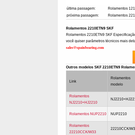
última passagem:
Rolamentos 12
próxima passagem:
Rolamentos 22
Rolamentos 2210ETN9 SKF
Rolamentos 2210ETN9 SKF Especificaçã
você quiser parâmetros técnicos mais deta
sales@spainbearing.com
Outros modelos SKF 2210ETN9 Rolame
Rolamentos
Link
modelo
Rolamentos
NJ2210+HJ22
NJ2210+HJ2210
Rolamentos NUP2210
NUP2210
Rolamentos
22210CCK/W
22210CCK/W33